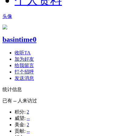
个人资料
头像
basintime0
收听TA
加为好友
给我留言
打个招呼
发送消息
统计信息
已有
--
人来访过
积分:
2
威望:
--
美金:
2
贡献:
--