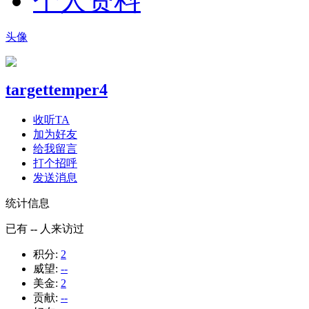
个人资料
头像
targettemper4
收听TA
加为好友
给我留言
打个招呼
发送消息
统计信息
已有
--
人来访过
积分:
2
威望:
--
美金:
2
贡献:
--