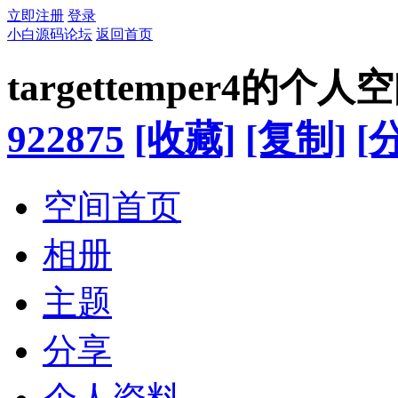
立即注册
登录
小白源码论坛
返回首页
targettemper4的个人
922875
[收藏]
[复制]
[
空间首页
相册
主题
分享