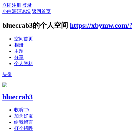
立即注册
登录
小白源码论坛
返回首页
bluecrab3的个人空间
https://xbymw.com/
空间首页
相册
主题
分享
个人资料
头像
bluecrab3
收听TA
加为好友
给我留言
打个招呼