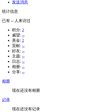
发送消息
统计信息
已有
--
人来访过
积分:
2
威望:
--
美金:
2
贡献:
--
好友:
--
主题:
--
日志:
--
相册:
--
分享:
--
相册
现在还没有相册
记录
现在还没有记录