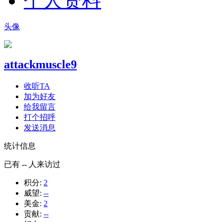
个人资料
头像
attackmuscle9
收听TA
加为好友
给我留言
打个招呼
发送消息
统计信息
已有
--
人来访过
积分:
2
威望:
--
美金:
2
贡献:
--