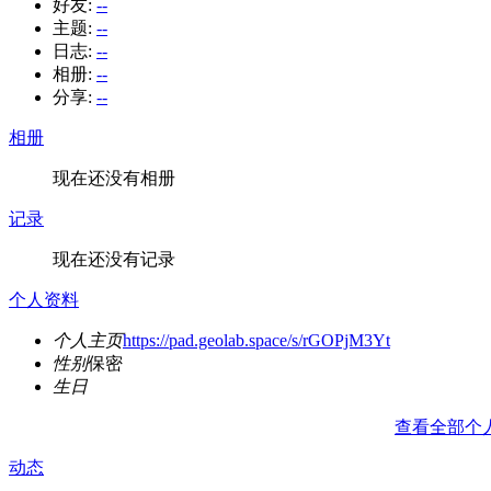
好友:
--
主题:
--
日志:
--
相册:
--
分享:
--
相册
现在还没有相册
记录
现在还没有记录
个人资料
个人主页
https://pad.geolab.space/s/rGOPjM3Yt
性别
保密
生日
查看全部个
动态