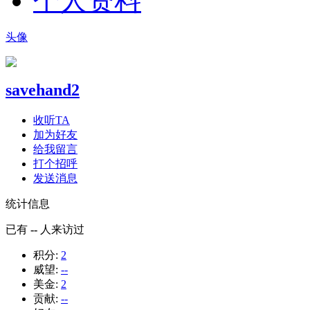
个人资料
头像
savehand2
收听TA
加为好友
给我留言
打个招呼
发送消息
统计信息
已有
--
人来访过
积分:
2
威望:
--
美金:
2
贡献:
--