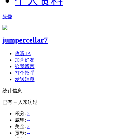
个人资料
头像
jumpercellar7
收听TA
加为好友
给我留言
打个招呼
发送消息
统计信息
已有
--
人来访过
积分:
2
威望:
--
美金:
2
贡献:
--