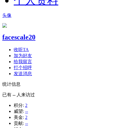
个人资料
头像
facescale20
收听TA
加为好友
给我留言
打个招呼
发送消息
统计信息
已有
--
人来访过
积分:
2
威望:
--
美金:
2
贡献:
--