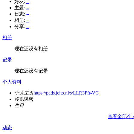
好友:
--
主题:
--
日志:
--
相册:
--
分享:
--
相册
现在还没有相册
记录
现在还没有记录
个人资料
个人主页
https://pads.jeito.nl/s/LLR3Pfr-VG
性别
保密
生日
查看全部个
动态