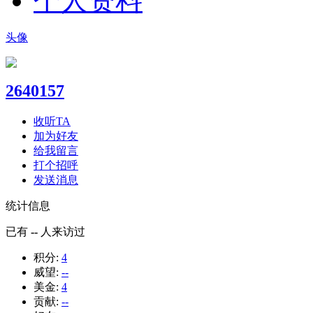
个人资料
头像
2640157
收听TA
加为好友
给我留言
打个招呼
发送消息
统计信息
已有
--
人来访过
积分:
4
威望:
--
美金:
4
贡献:
--