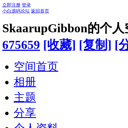
立即注册
登录
小白源码论坛
返回首页
SkaarupGibbon的个
675659
[收藏]
[复制]
[
空间首页
相册
主题
分享