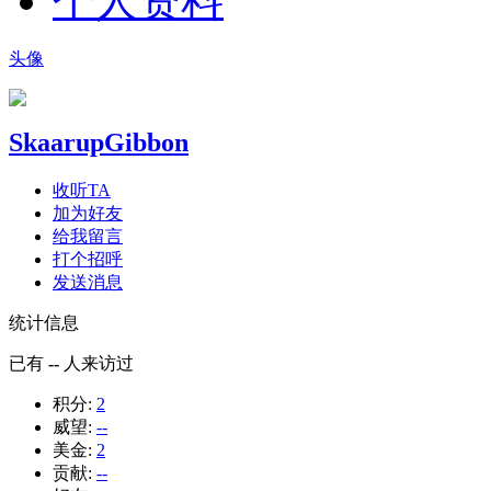
个人资料
头像
SkaarupGibbon
收听TA
加为好友
给我留言
打个招呼
发送消息
统计信息
已有
--
人来访过
积分:
2
威望:
--
美金:
2
贡献:
--