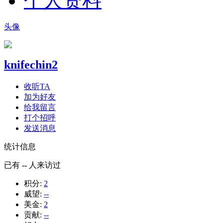
个人资料
头像
knifechin2
收听TA
加为好友
给我留言
打个招呼
发送消息
统计信息
已有
--
人来访过
积分:
2
威望:
--
美金:
2
贡献:
--