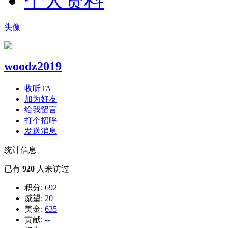
个人资料
头像
woodz2019
收听TA
加为好友
给我留言
打个招呼
发送消息
统计信息
已有
920
人来访过
积分:
692
威望:
20
美金:
635
贡献:
--