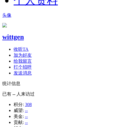
个人资料
头像
wittgen
收听TA
加为好友
给我留言
打个招呼
发送消息
统计信息
已有
--
人来访过
积分:
308
威望:
--
美金:
--
贡献:
--