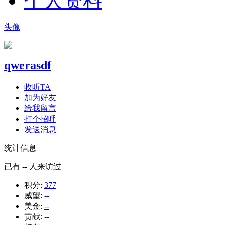
个人资料
头像
qwerasdf
收听TA
加为好友
给我留言
打个招呼
发送消息
统计信息
已有
--
人来访过
积分:
377
威望:
--
美金:
--
贡献:
--