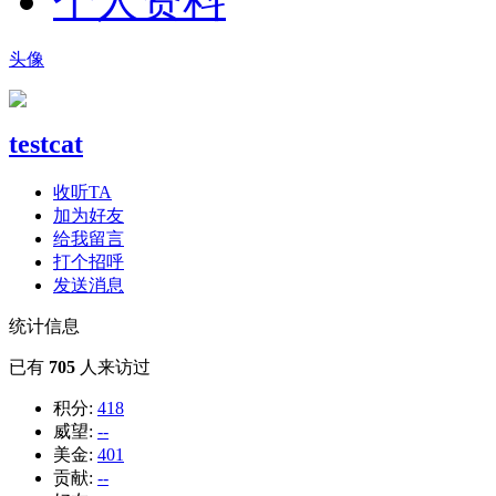
个人资料
头像
testcat
收听TA
加为好友
给我留言
打个招呼
发送消息
统计信息
已有
705
人来访过
积分:
418
威望:
--
美金:
401
贡献:
--