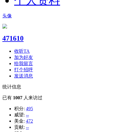
个人资料
头像
471610
收听TA
加为好友
给我留言
打个招呼
发送消息
统计信息
已有
1007
人来访过
积分:
495
威望:
--
美金:
472
贡献:
--