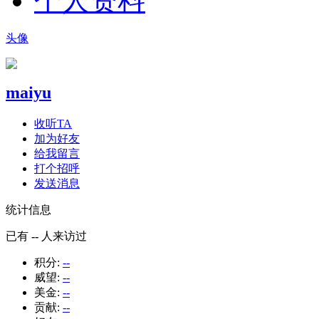
个人资料
头像
maiyu
收听TA
加为好友
给我留言
打个招呼
发送消息
统计信息
已有
--
人来访过
积分:
--
威望:
--
美金:
--
贡献:
--