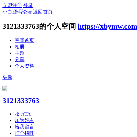
立即注册
登录
小白源码论坛
返回首页
3121333763的个人空间
https://xbymw.co
空间首页
相册
主题
分享
个人资料
头像
3121333763
收听TA
加为好友
给我留言
打个招呼