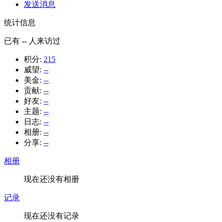
发送消息
统计信息
已有
--
人来访过
积分:
215
威望:
--
美金:
--
贡献:
--
好友:
--
主题:
--
日志:
--
相册:
--
分享:
--
相册
现在还没有相册
记录
现在还没有记录