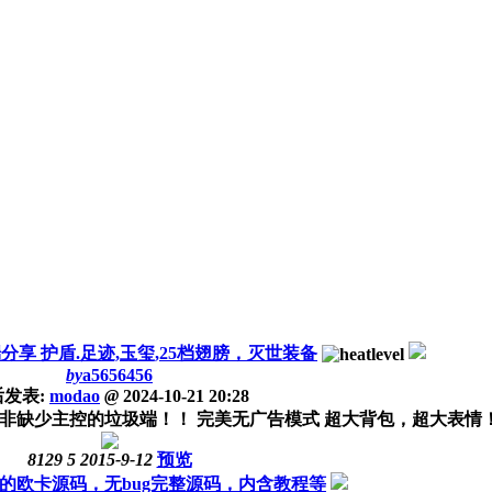
享 护盾.足迹,玉玺,25档翅膀，灭世装备
by
a5656456
后发表:
modao
@
2024-10-21 20:28
并非缺少主控的垃圾端！！ 完美无广告模式 超大背包，超大表情！！ 
8129
5
2015-9-12
预览
的欧卡源码，无bug完整源码，内含教程等