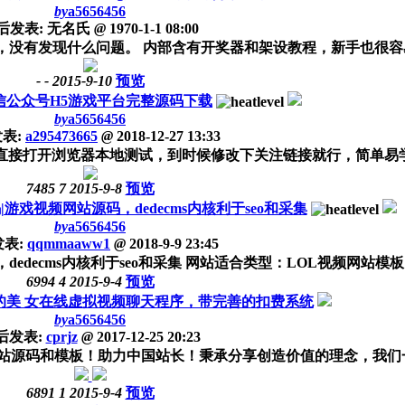
by
a5656456
后发表: 无名氏
@
1970-1-1 08:00
没有发现什么问题。 内部含有开奖器和架设教程，新手也很容易架
-
-
2015-9-10
预览
信公众号H5游戏平台完整源码下载
by
a5656456
表:
a295473665
@
2018-12-27 13:33
可以直接打开浏览器本地测试，到时候修改下关注链接就行，简单易
7485
7
2015-9-8
预览
游戏视频网站源码，dedecms内核利于seo和采集
by
a5656456
发表:
qqmmaaww1
@
2018-9-9 23:45
decms内核利于seo和采集 网站适合类型：LOL视频网站模板 视频
6994
4
2015-9-4
预览
元的美 女在线虚拟视频聊天程序，带完善的扣费系统
by
a5656456
后发表:
cprjz
@
2017-12-25 20:23
源码和模板！助力中国站长！秉承分享创造价值的理念，我们一直 
6891
1
2015-9-4
预览