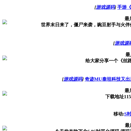
[
游戏源码
]
手游
最
世界末日来了，僵尸来袭，豌豆射手与火伴们
[
游戏源
最
给大家分享一个《丝
[
游戏源码
]
奇迹MU泰坦科技又出新版本了：S
最
下载地址11
移动:
S
最