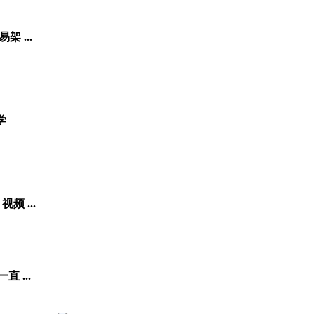
 ...
学
 ...
...