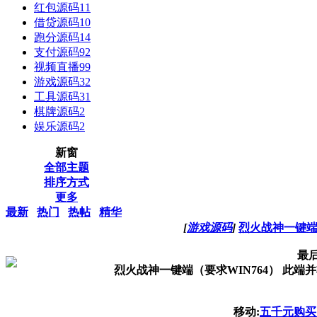
红包源码
11
借贷源码
10
跑分源码
14
支付源码
92
视频直播
99
游戏源码
32
工具源码
31
棋牌源码
2
娱乐源码
2
新窗
全部主题
排序方式
更多
最新
热门
热帖
精华
[
游戏源码
]
烈火战神一键端分
最
烈火战神一键端（要求WIN764） 此端
移动:
五千元购买