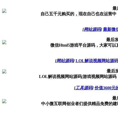
最
自己五千元购买的，现在自己也在运营中，
[
网站源码
]
最新微
最后发
微信Html5游戏平台源码，大家
[
网站源码
]
LOL解说视频网站源码|
最后
LOL解说视频网站源码|游戏视频网站源码，de
[
工具源码
]
价值3600
最
中小微互联网创业者们提供精品免费的建站