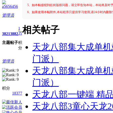
5、如本帖侵犯到任何版权问题，请立即告知本站，本站将及时
a5656456
6、如果使用本帖附件,本站程序只提供学习使用,请24小时内删除
管理员
相关帖子
1
万
3821
3882
主题
帖子
积
天龙八部集大成单机
分
门派）
管理员
天龙八部集大成单机
门派）
积分
天龙八部一键端 精
18377
天龙八部3童心天龙20