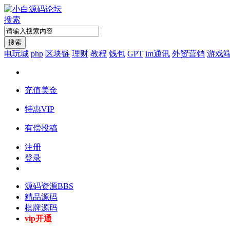
搜索
搜索
电玩城
php
区块链
理财
教程
钱包
GPT
im通讯
外贸营销
游戏
充值美金
特惠VIP
有偿投稿
注册
登录
源码资源
BBS
精品源码
棋牌源码
vip开通