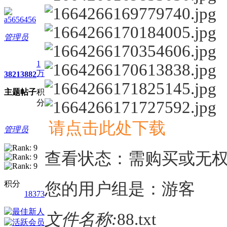
a5656456
管理员
1
万
3821
3882
主题
帖子
积
分
请点击此处下载
管理员
查看状态：需购买或无
积分
您的用户组是：游客
18373
文件名称:
88.txt