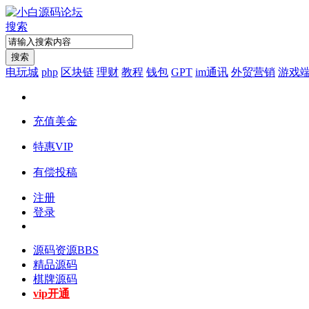
搜索
搜索
电玩城
php
区块链
理财
教程
钱包
GPT
im通讯
外贸营销
游戏
充值美金
特惠VIP
有偿投稿
注册
登录
源码资源
BBS
精品源码
棋牌源码
vip开通