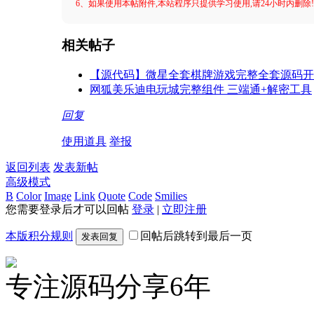
6、如果使用本帖附件,本站程序只提供学习使用,请24小时内删除
相关帖子
【源代码】微星全套棋牌游戏完整全套源码开源 网
网狐美乐迪电玩城完整组件 三端通+解密工具
回复
使用道具
举报
返回列表
发表新帖
高级模式
B
Color
Image
Link
Quote
Code
Smilies
您需要登录后才可以回帖
登录
|
立即注册
本版积分规则
回帖后跳转到最后一页
发表回复
专注源码分享6年