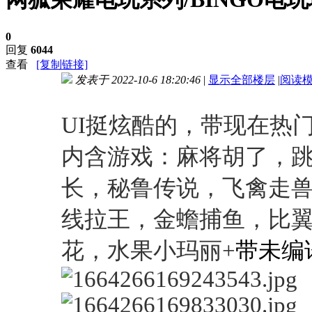
0
回复
6044
查看
[复制链接]
发表于 2022-10-6 18:20:46
|
显示全部楼层
|
阅读
进入图片模式
UI挺炫酷的，带现在热
内含游戏：麻将胡了，
长，秘鲁传说，飞禽走
线拉王，金蟾捕鱼，比
花，水果小玛丽+
带未编