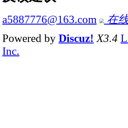
a5887776@163.com
在线
Powered by
Discuz!
X3.4
L
Inc.