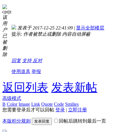
cprjz
该
用
发表于 2017-12-25 22:41:09
|
显示全部楼层
户
提示:
作者被禁止或删除 内容自动屏蔽
已
被
删
除
回复
支持
反对
使用道具
举报
返回列表
发表新帖
高级模式
B
Color
Image
Link
Quote
Code
Smilies
您需要登录后才可以回帖
登录
|
立即注册
本版积分规则
回帖后跳转到最后一页
发表回复