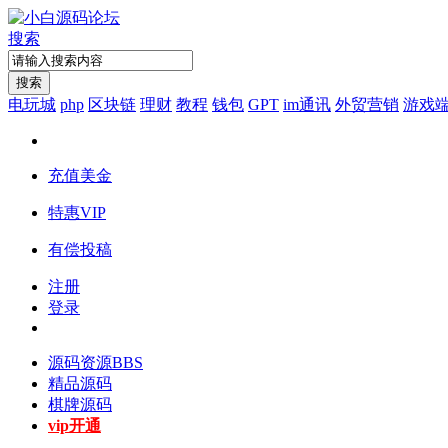
搜索
搜索
电玩城
php
区块链
理财
教程
钱包
GPT
im通讯
外贸营销
游戏
充值美金
特惠VIP
有偿投稿
注册
登录
源码资源
BBS
精品源码
棋牌源码
vip开通