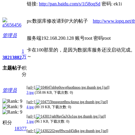
链接:
http://pan.baidu.com/s/1i58oqSd
密码: ek1i
ps:数据库修改请到P大的帖子
http://www.iopq.net/
a5656456
管理员
服务端192.168.200.128 账号root 密码root
卡在100那里的，是因为数据库服务还没启动完成。
1
～
万
3821
3882
主题
帖子
积
分
[url=]
[/url]
管理员
3.jpg
(358.06 KB, 下载次数: 0)
[url=]
[/url]
4.jpg
(89.19 KB, 下载次数: 0)
[url=]
[/url]
1.jpg
(96.1 KB, 下载次数: 0)
积分
18377
[url=]
[/url]