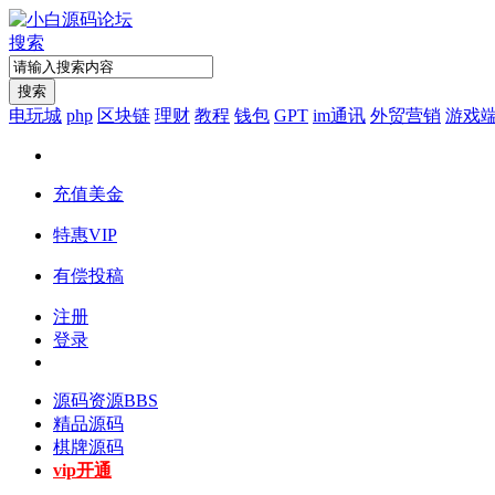
搜索
搜索
电玩城
php
区块链
理财
教程
钱包
GPT
im通讯
外贸营销
游戏
充值美金
特惠VIP
有偿投稿
注册
登录
源码资源
BBS
精品源码
棋牌源码
vip开通