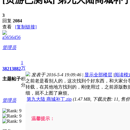
3
回复
2084
查看
[复制链接]
a5656456
管理员
1
万
3821
3882
发表于 2016-5-4 19:09:46
|
显示全部楼层
|
阅读模
主题
帖子
积
之前老是看别人的，这次找到个好东西，和大家分
分
转载，在其他地方找到的，刚使用过，之前原版数
细，就不上图了麻烦。
第九大陆 商城补丁.zip
(1.47 MB, 下载次数: 11, 售价
管理员
温馨提示：