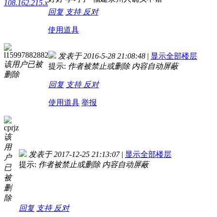
108.162.215.x
回复
支持
反对
使用道具
l15997882882
发表于 2016-5-28 21:08:48
|
显示全部楼层
该用户已被
提示:
作者被禁止或删除 内容自动屏蔽
删除
回复
支持
反对
使用道具
举报
cprjz
该
用
发表于 2017-12-25 21:13:07
|
显示全部楼层
户
提示:
作者被禁止或删除 内容自动屏蔽
已
被
删
除
回复
支持
反对