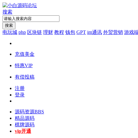
搜索
搜索
电玩城
php
区块链
理财
教程
钱包
GPT
im通讯
外贸营销
游戏
充值美金
特惠VIP
有偿投稿
注册
登录
源码资源
BBS
精品源码
棋牌源码
vip开通