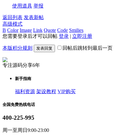
使用道具
举报
返回列表
发表新帖
高级模式
B
Color
Image
Link
Quote
Code
Smilies
您需要登录后才可以回帖
登录
|
立即注册
本版积分规则
回帖后跳转到最后一页
发表回复
专注源码分享6年
新手指南
福利资源
架设教程
VIP购买
全国免费热线电话
400-225-995
周一至周日9:00-23:00