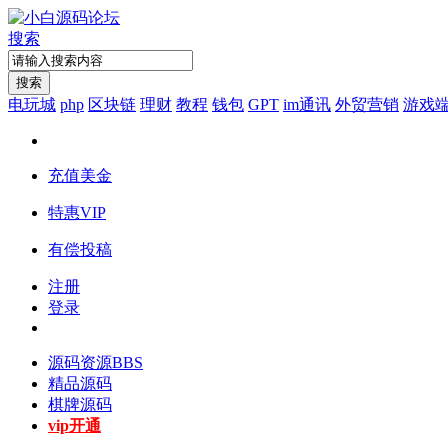
搜索
搜索
电玩城
php
区块链
理财
教程
钱包
GPT
im通讯
外贸营销
游戏
充值美金
特惠VIP
有偿投稿
注册
登录
源码资源
BBS
精品源码
棋牌源码
vip开通