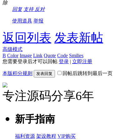
除
回复
支持
反对
使用道具
举报
返回列表
发表新帖
高级模式
B
Color
Image
Link
Quote
Code
Smilies
您需要登录后才可以回帖
登录
|
立即注册
本版积分规则
回帖后跳转到最后一页
发表回复
专注源码分享6年
新手指南
福利资源
架设教程
VIP购买