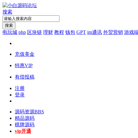
搜索
搜索
电玩城
php
区块链
理财
教程
钱包
GPT
im通讯
外贸营销
游戏
充值美金
特惠VIP
有偿投稿
注册
登录
源码资源
BBS
精品源码
棋牌源码
vip开通