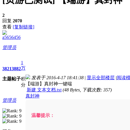
2
回复
2070
查看
[复制链接]
a5656456
管理员
1
万
3821
3882
发表于 2016-4-17 18:41:38
|
显示全部楼层
|
阅读
主题
帖子
积
【端游】真封神一键端
分
新建 文本文档.txt
(48 Bytes, 下载次数: 357)
真封神
管理员
温馨提示：