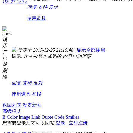
199.27.129.x
回复
支持
反对
使用道具
cprjz
该
用
发表于 2017-12-25 21:10:48
|
显示全部楼层
户
提示:
作者被禁止或删除 内容自动屏蔽
已
被
删
除
回复
支持
反对
使用道具
举报
返回列表
发表新帖
高级模式
B
Color
Image
Link
Quote
Code
Smilies
您需要登录后才可以回帖
登录
|
立即注册