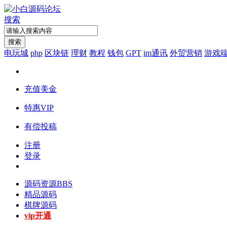
搜索
搜索
电玩城
php
区块链
理财
教程
钱包
GPT
im通讯
外贸营销
游戏
充值美金
特惠VIP
有偿投稿
注册
登录
源码资源
BBS
精品源码
棋牌源码
vip开通