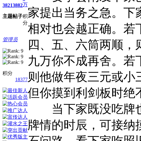
万
3821
3882
家提出当务之急。下
主题
帖子
积
分
相对也会越正确。若
管理员
四、五、六筒两顺，
九万你不成再舍。若
则他做年夜三元或小
积分
18377
但你摸到利剑板时绝
当下家既没吃牌也
牌情的时辰，可接纳
石问路，看下家吃照