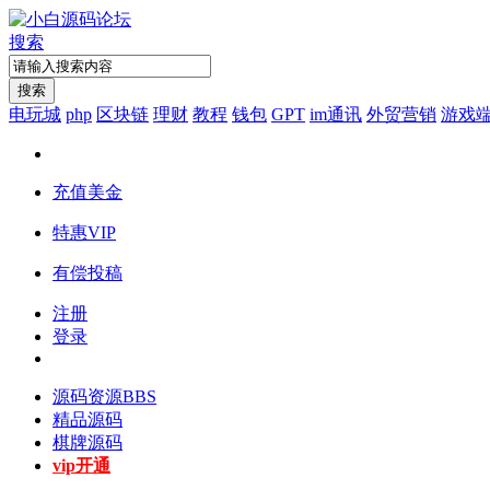
搜索
搜索
电玩城
php
区块链
理财
教程
钱包
GPT
im通讯
外贸营销
游戏
充值美金
特惠VIP
有偿投稿
注册
登录
源码资源
BBS
精品源码
棋牌源码
vip开通