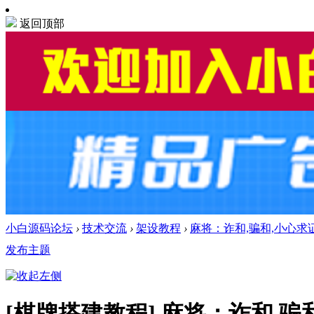
返回顶部
小白源码论坛
›
技术交流
›
架设教程
›
麻将：诈和,骗和,小心求
发布主题
[棋牌搭建教程]
麻将：诈和,骗