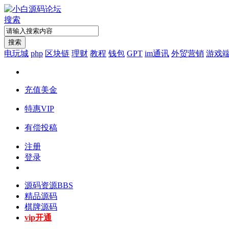
搜索
搜索
电玩城
php
区块链
理财
教程
钱包
GPT
im通讯
外贸营销
游戏
充值美金
特惠VIP
有偿投稿
注册
登录
源码资源
BBS
精品源码
棋牌源码
vip开通