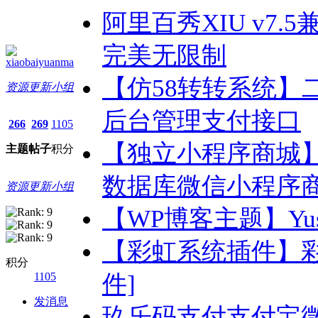
阿里百秀XIU v7.5兼
完美无限制
xiaobaiyuanma
【仿58转转系统】
资源更新小组
后台管理支付接口
266
269
1105
【独立小程序商城】T
主题
帖子
积分
数据库微信小程序
资源更新小组
【WP博客主题】Yus
【彩虹系统插件】
积分
1105
件]
发消息
玖乐码支付支付宝