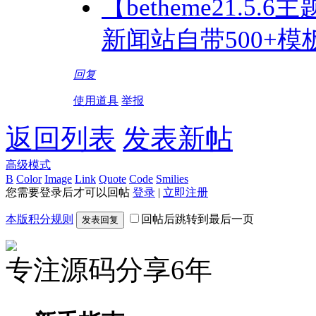
【betheme21.5.
新闻站自带500+模
回复
使用道具
举报
返回列表
发表新帖
高级模式
B
Color
Image
Link
Quote
Code
Smilies
您需要登录后才可以回帖
登录
|
立即注册
本版积分规则
回帖后跳转到最后一页
发表回复
专注源码分享6年