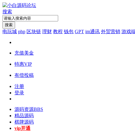
搜索
搜索
电玩城
php
区块链
理财
教程
钱包
GPT
im通讯
外贸营销
游戏
充值美金
特惠VIP
有偿投稿
注册
登录
源码资源
BBS
精品源码
棋牌源码
vip开通