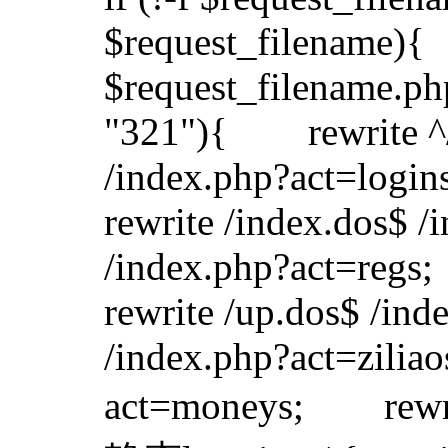
$request_filename){
$request_filename.p
"321"){ rewrite ^/(
/index.php?act=log
rewrite /index.dos$ 
/index.php?act=reg
rewrite /up.dos$ /i
/index.php?act=zili
act=moneys; rewrit