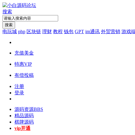
搜索
搜索
电玩城
php
区块链
理财
教程
钱包
GPT
im通讯
外贸营销
游戏
充值美金
特惠VIP
有偿投稿
注册
登录
源码资源
BBS
精品源码
棋牌源码
vip开通