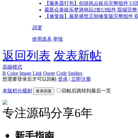
【服务器打包】创游风云娱乐完整组件 UI
最新众泰娱乐梦港电玩2套UI组件 双端完整
【修复版】最新盛世王朝修复版完整组件 
回复
使用道具
举报
返回列表
发表新帖
高级模式
B
Color
Image
Link
Quote
Code
Smilies
您需要登录后才可以回帖
登录
|
立即注册
本版积分规则
回帖后跳转到最后一页
发表回复
专注源码分享6年
新手指南