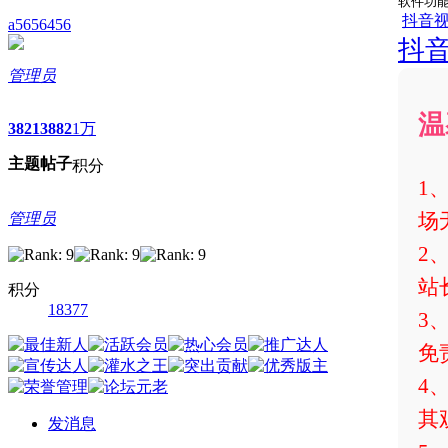
软件功
抖音视
a5656456
抖
管理员
温
3821
3882
1万
主题
帖子
积分
1
场
管理员
2
站
积分
18377
3
免
4
其
发消息