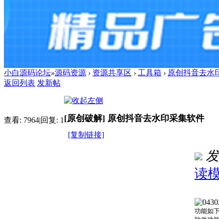
小白源码论坛
»
源码资源
›
资源共享区
›
工具箱
›
原创抖音去水
返回列表
发新帖
[原创破解]
原创抖音去水印采集软件
查看:
7964
|
回复:
1
[复制链接]
发
读
进入图
功能如