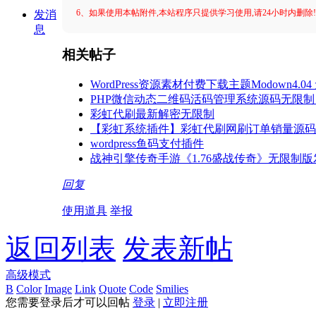
6、如果使用本帖附件,本站程序只提供学习使用,请24小时内删除
发消
息
相关帖子
WordPress资源素材付费下载主题Modown4.
PHP微信动态二维码活码管理系统源码无限制
彩虹代刷最新解密无限制
【彩虹系统插件】彩虹代刷网刷订单销量源码[
wordpress鱼码支付插件
战神引擎传奇手游《1.76盛战传奇》无限制版
回复
使用道具
举报
返回列表
发表新帖
高级模式
B
Color
Image
Link
Quote
Code
Smilies
您需要登录后才可以回帖
登录
|
立即注册