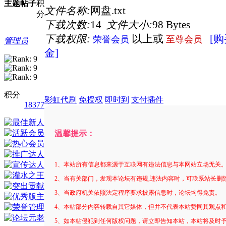
主题
帖子
积
文件名称:
网盘.txt
分
下载次数:
14
文件大小:
98 Bytes
下载权限:
以上或
[
荣誉会员
至尊会员
管理员
金]
积分
彩虹代刷
免授权
即时到
支付插件
18377
温馨提示：
1、本站所有信息都来源于互联网有违法信息与本网站立场无关
2、当有关部门，发现本论坛有违规,违法内容时，可联系站长删
3、当政府机关依照法定程序要求披露信息时，论坛均得免责。
4、本帖部分内容转载自其它媒体，但并不代表本站赞同其观点
5、如本帖侵犯到任何版权问题，请立即告知本站，本站将及时