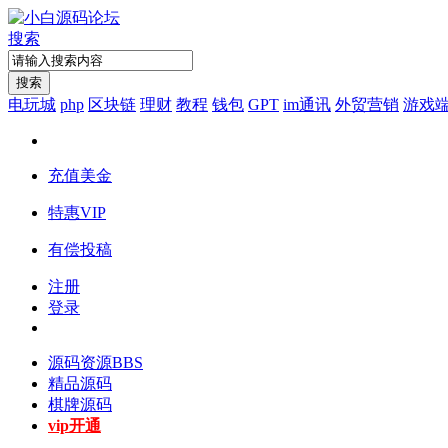
搜索
搜索
电玩城
php
区块链
理财
教程
钱包
GPT
im通讯
外贸营销
游戏
充值美金
特惠VIP
有偿投稿
注册
登录
源码资源
BBS
精品源码
棋牌源码
vip开通