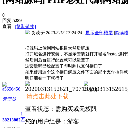
0
回复
5289
查看
[复制链接]
发表于 2020-3-13 17:24:24
|
显示全部楼层
|
阅读
进入图片模式
把源码上传到网站根目录然后解压
打开域名进行安装，不显示安装就打开域名/install进
然后到后台进行配置就可以运营了
这套源码已经配置了即时到账支付接口了
如果使用这个这个接口解压文件下面的那个支付插件就
明仔细看一下就行了
a5656456
请点击此处下载
管理员
查看状态：需购买或无权限
1
万
3821
3882
您的用户组是：游客