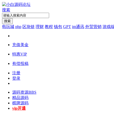
搜索
搜索
电玩城
php
区块链
理财
教程
钱包
GPT
im通讯
外贸营销
游戏
充值美金
特惠VIP
有偿投稿
注册
登录
源码资源
BBS
精品源码
棋牌源码
vip开通