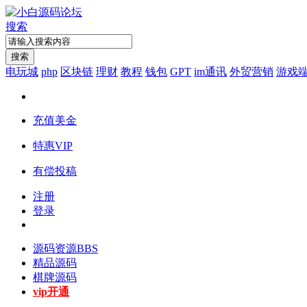
搜索
搜索
电玩城
php
区块链
理财
教程
钱包
GPT
im通讯
外贸营销
游戏
充值美金
特惠VIP
有偿投稿
注册
登录
源码资源
BBS
精品源码
棋牌源码
vip开通