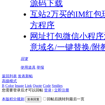
源码下载
互站2万买的IM红
方程序
网址打包微信小程序源码
意域名/一键替换/附
回复
使用道具
举报
返回列表
发表新帖
高级模式
B
Color
Image
Link
Quote
Code
Smilies
您需要登录后才可以回帖
登录
|
立即注册
本版积分规则
回帖后跳转到最后一页
发表回复