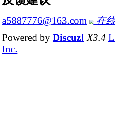
a5887776@163.com
在线
Powered by
Discuz!
X3.4
L
Inc.