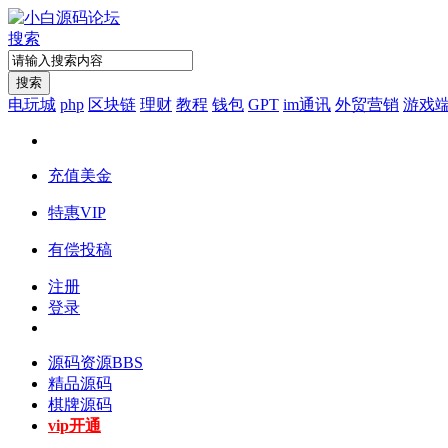
搜索
搜索
电玩城
php
区块链
理财
教程
钱包
GPT
im通讯
外贸营销
游戏
充值美金
特惠VIP
有偿投稿
注册
登录
源码资源
BBS
精品源码
棋牌源码
vip开通