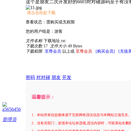
这个是朋友二次开发好的6603对对碰源码至于有没
请点击此处下载
查看状态：需购买或无权限
您的用户组是：游客
文件名称:
下载地址.txt
下载次数:
17
文件大小:
49 Bytes
下载权限:
至尊会员
以上或
至尊会员
[购买会员]
[充值
密码
对对碰
朋友
开发
温馨提示：
a5656456
1、本站所有信息都来源于互联网有违法信息与本网站立场无关
管理员
2、当有关部门，发现本论坛有违规,违法内容时，可联系站长删