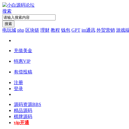
搜索
搜索
电玩城
php
区块链
理财
教程
钱包
GPT
im通讯
外贸营销
游戏
充值美金
特惠VIP
有偿投稿
注册
登录
源码资源
BBS
精品源码
棋牌源码
vip开通