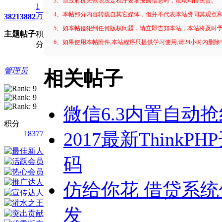
3、当政府机关依照法定程序要求披露信息时，论坛均得免责。
1
4、本帖部分内容转载自其它媒体，但并不代表本站赞同其观点
万
3821
3882
5、如本帖侵犯到任何版权问题，请立即告知本站，本站将及时
主题
帖子
积
6、如果使用本帖附件,本站程序只提供学习使用,请24小时内删除
分
管理员
相关帖子
微信6.3内置自动
积分
2017最新Thin
18377
码
仿给你花 借贷系
发