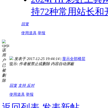
持72种常用站长和
回复
使用道具
举报
cprjz
该
用
发表于 2017-12-25 19:44:14
|
显示全部楼层
户
提示:
作者被禁止或删除 内容自动屏蔽
已
被
删
除
回复
支持
反对
使用道具
举报
返回列表
发表新帖