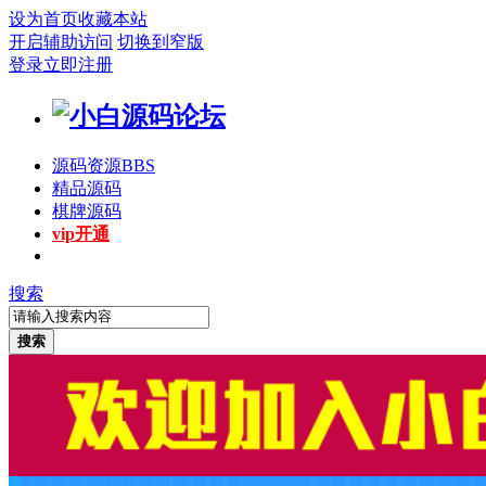
设为首页
收藏本站
开启辅助访问
切换到窄版
登录
立即注册
源码资源
BBS
精品源码
棋牌源码
vip开通
搜索
搜索