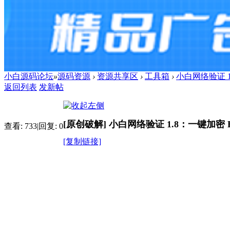
小白源码论坛
»
源码资源
›
资源共享区
›
工具箱
›
小白网络验证 1
返回列表
发新帖
[原创破解]
小白网络验证 1.8：一键加密 E
查看:
733
|
回复:
0
[复制链接]