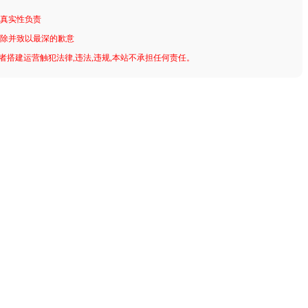
其真实性负责
删除并致以最深的歉意
用者搭建运营触犯法律,违法,违规,本站不承担任何责任。