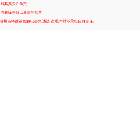
和对其真实性负责
予与删除并致以最深的歉意
!使用者搭建运营触犯法律,违法,违规,本站不承担任何责任。