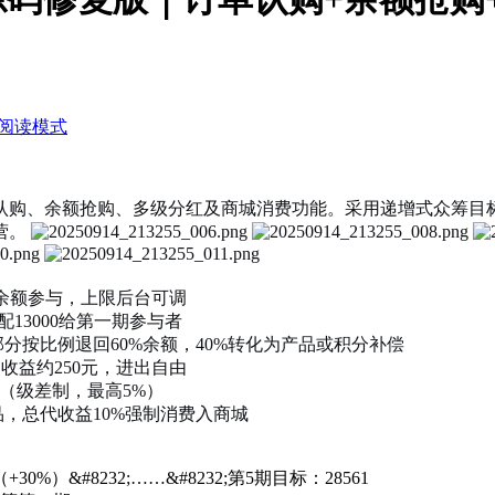
阅读模式
认购、余额抢购、多级分红及商城消费功能。采用递增式众筹目
营。
0余额参与，上限后台可调
13000给第一期参与者
分按比例退回60%余额，40%转化为产品或积分补偿
均收益约250元，进出自由
励（级差制，最高5%）
，总代收益10%强制消费入商城
+30%）&#8232;……&#8232;第5期目标：28561