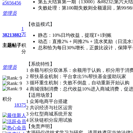
第五天结算第一期（13000）&#8232;第六天
a5656456
失败处理：第100期失败则全额退回，第99/98
管理员
【收益模式】
1
万
3821
3882
静态：10%日均收益，提现T+1到账
动态：直推2% + 间推2% + 流水奖励（日流水1
主题
帖子
积
总和恰为每日30%增长，正拨比设计，保障平
分
【系统特性】
管理员
1 余额与积分双体系：余额用于认购，积分用于消
2 帮扶基金机制：平台拿出5%帮扶基金援助玩家
3 循环重生机制：失败不倒盘，自动重新开始认购
4 商城强制消费：总代收益10%进入商城消费，促
【适用场景】
积分
1 众筹电商平台搭建
18375
2 共识经济与社区运营
3 分红型商城系统开发
4 区块链积分应用试验
【免责声明】
本源码仅供技术学习与研究，请严格遵守当地法律