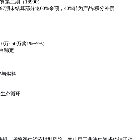
结算第二期（16900）
/97期未结算部分退60%余额，40%转为产品/积分补偿
0万~50万奖1%~5%）
台稳定
费与燃料
进生态循环
法规，谨慎评估经济模型风险，禁止用于非法集资或传销活动。