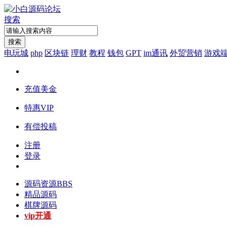
搜索
搜索
电玩城
php
区块链
理财
教程
钱包
GPT
im通讯
外贸营销
游戏
充值美金
特惠VIP
有偿投稿
注册
登录
源码资源
BBS
精品源码
棋牌源码
vip开通