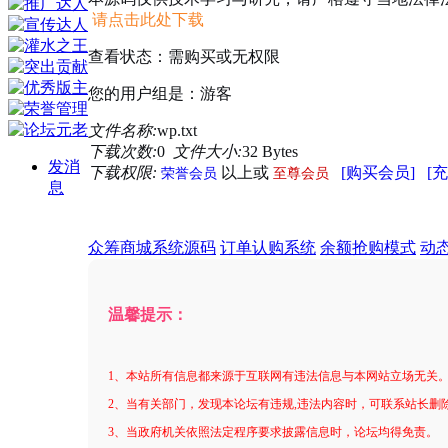
请点击此处下载
查看状态：需购买或无权限
您的用户组是：游客
文件名称:
wp.txt
下载次数:
0
文件大小:
32 Bytes
发消
下载权限:
以上或
[购买会员]
[
荣誉会员
至尊会员
息
众筹商城系统源码
订单认购系统
余额抢购模式
动
温馨提示：
1、本站所有信息都来源于互联网有违法信息与本网站立场无关
2、当有关部门，发现本论坛有违规,违法内容时，可联系站长删
3、当政府机关依照法定程序要求披露信息时，论坛均得免责。