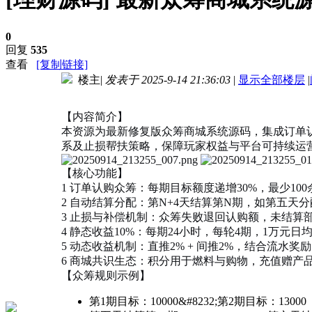
0
回复
535
查看
[复制链接]
楼主
|
发表于 2025-9-14 21:36:03
|
显示全部楼层
|
进入图片模式
【内容简介】
本资源为最新修复版众筹商城系统源码，集成订单
系及止损帮扶策略，保障玩家权益与平台可持续运
【核心功能】
1 订单认购众筹：每期目标额度递增30%，最少10
2 自动结算分配：第N+4天结算第N期，如第五天分配
3 止损与补偿机制：众筹失败退回认购额，未结算部
4 静态收益10%：每期24小时，每轮4期，1万元日
5 动态收益机制：直推2% + 间推2%，结合流水奖
6 商城共识生态：积分用于燃料与购物，充值赠产品
【众筹规则示例】
第1期目标：10000&#8232;第2期目标：13000（