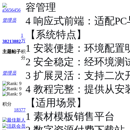
容管理
a5656456
4 响应式前端：适配P
管理员
【系统特点】
1
万
3821
3882
1 安装便捷：环境配
主题
帖子
积
分
2 安全稳定：经环境
3 扩展灵活：支持二
管理员
4 教程完整：提供从
【适用场景】
积分
18377
1 素材模板销售平台