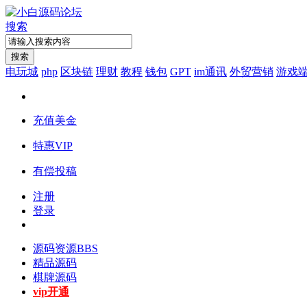
搜索
搜索
电玩城
php
区块链
理财
教程
钱包
GPT
im通讯
外贸营销
游戏
充值美金
特惠VIP
有偿投稿
注册
登录
源码资源
BBS
精品源码
棋牌源码
vip开通