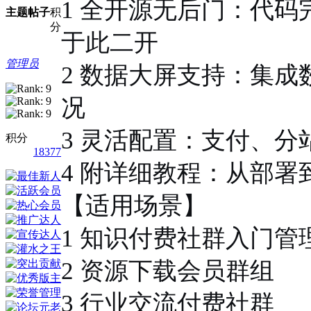
1 全开源无后门：代码完
主题
帖子
积
分
于此二开
管理员
2 数据大屏支持：集
况
3 灵活配置：支付、
积分
18377
4 附详细教程：从部
【适用场景】
1 知识付费社群入门管
2 资源下载会员群组
3 行业交流付费社群