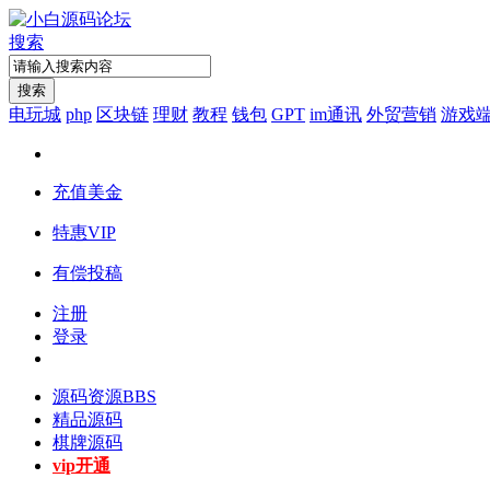
搜索
搜索
电玩城
php
区块链
理财
教程
钱包
GPT
im通讯
外贸营销
游戏
充值美金
特惠VIP
有偿投稿
注册
登录
源码资源
BBS
精品源码
棋牌源码
vip开通