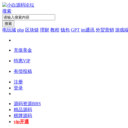
搜索
搜索
电玩城
php
区块链
理财
教程
钱包
GPT
im通讯
外贸营销
游戏
充值美金
特惠VIP
有偿投稿
注册
登录
源码资源
BBS
精品源码
棋牌源码
vip开通