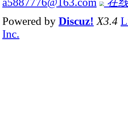
a5887776@163.com
在线
Powered by
Discuz!
X3.4
L
Inc.