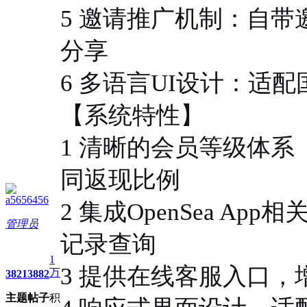
5 邀请推广机制：自
分享
6 多语言UI设计：适
【系统特性】
1 清晰的会员等级体系（
同返现比例
a5656456
2 集成OpenSea A
管理员
记录查询
1
3 提供在线客服入口
万
3821
3882
主题
帖子
积