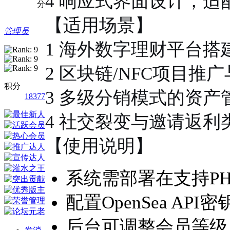
4 响应式界面设计，适
分
【适用场景】
管理员
1 海外数字理财平台搭
2 区块链/NFC项目推
积分
3 多级分销模式的资产
18377
4 社交裂变与邀请返利
【使用说明】
系统需部署在支持PH
配置OpenSea AP
后台可调整会员等级