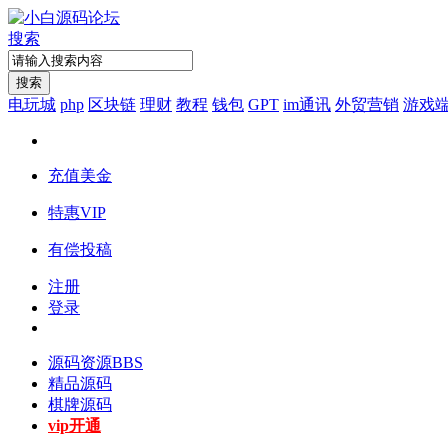
搜索
搜索
电玩城
php
区块链
理财
教程
钱包
GPT
im通讯
外贸营销
游戏
充值美金
特惠VIP
有偿投稿
注册
登录
源码资源
BBS
精品源码
棋牌源码
vip开通