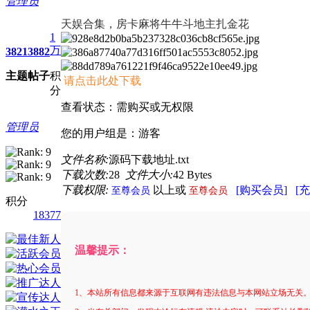
管理员
进入图片模式
天娱合集，房卡麻将牛牛斗地主扎金花
1
万
3821
3882
主题
帖子
积
请点击此处下载
分
查看状态：需购买或无权限
管理员
您的用户组是：游客
文件名称:
源码下载地址.txt
下载次数:
28
文件大小:
42 Bytes
下载权限:
以上或
[购买会员]
[
至尊会员
至尊会员
积分
18377
温馨提示：
1、本站所有信息都来源于互联网有违法信息与本网站立场无关