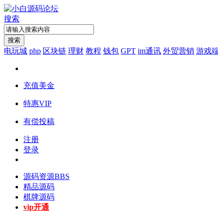
搜索
搜索
电玩城
php
区块链
理财
教程
钱包
GPT
im通讯
外贸营销
游戏
充值美金
特惠VIP
有偿投稿
注册
登录
源码资源
BBS
精品源码
棋牌源码
vip开通