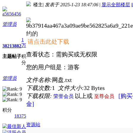
楼主
|
发表于 2025-1-23 18:47:06
|
显示全部楼层
|
进入图片模式
a5656456
管理员
约的
1
请点击此处下载
万
3821
3882
查看状态：需购买或无权限
主题
帖子
积
分
您的用户组是：游客
管理员
文件名称:
网盘.txt
下载次数:
1
文件大小:
32 Bytes
下载权限:
以上或
[购买
荣誉会员
至尊会员
金]
积分
18375
资源站