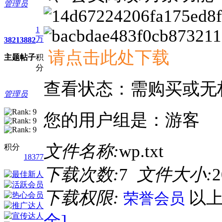
管理员
1
万
3821
3882
请点击此处下载
主题
帖子
积
分
查看状态：需购买或无
管理员
您的用户组是：游客
文件名称:
wp.txt
积分
18377
下载次数:
7
文件大小:
2
下载权限:
以
荣誉会员
金]