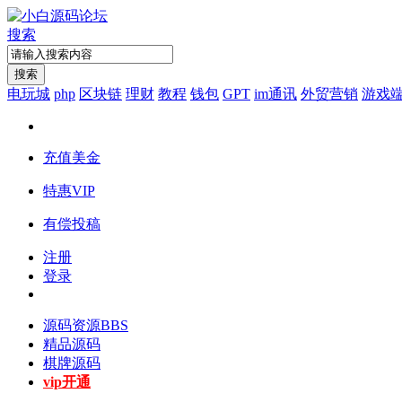
搜索
搜索
电玩城
php
区块链
理财
教程
钱包
GPT
im通讯
外贸营销
游戏
充值美金
特惠VIP
有偿投稿
注册
登录
源码资源
BBS
精品源码
棋牌源码
vip开通