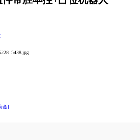
式
美金]