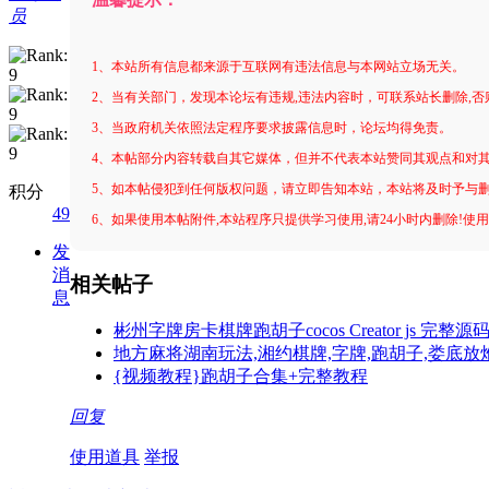
员
1、本站所有信息都来源于互联网有违法信息与本网站立场无关。
2、当有关部门，发现本论坛有违规,违法内容时，可联系站长删除,
3、当政府机关依照法定程序要求披露信息时，论坛均得免责。
4、本帖部分内容转载自其它媒体，但并不代表本站赞同其观点和对
5、如本帖侵犯到任何版权问题，请立即告知本站，本站将及时予与
积分
49
6、如果使用本帖附件,本站程序只提供学习使用,请24小时内删除!使
发
消
相关帖子
息
彬州字牌房卡棋牌跑胡子cocos Creator js 完整源
地方麻将湖南玩法,湘约棋牌,字牌,跑胡子,娄底
{视频教程}跑胡子合集+完整教程
回复
使用道具
举报