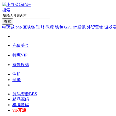
搜索
搜索
电玩城
php
区块链
理财
教程
钱包
GPT
im通讯
外贸营销
游戏
充值美金
特惠VIP
有偿投稿
注册
登录
源码资源
BBS
精品源码
棋牌源码
vip开通