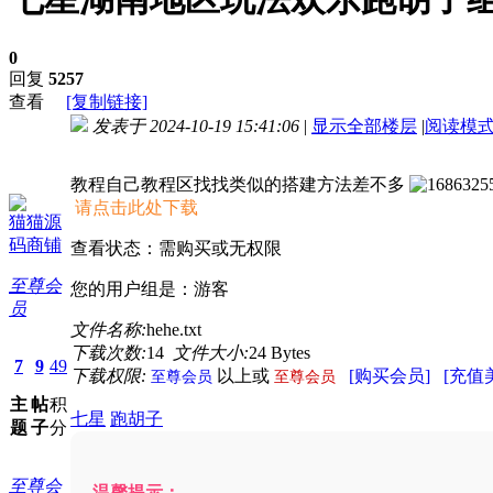
0
回复
5257
查看
[复制链接]
发表于 2024-10-19 15:41:06
|
显示全部楼层
|
阅读模
进入图片模式
教程自己教程区找找类似的搭建方法差不多
请点击此处下载
猫猫源
码商铺
查看状态：需购买或无权限
至尊会
您的用户组是：游客
员
文件名称:
hehe.txt
下载次数:
14
文件大小:
24 Bytes
7
9
49
下载权限:
以上或
[购买会员]
[充值
至尊会员
至尊会员
主
帖
积
七星
跑胡子
题
子
分
至尊会
温馨提示：