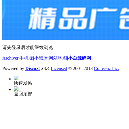
请先登录后才能继续浏览
Archiver
|
手机版
|
小黑屋
|
网站地图
|
小白源码网
Powered by
Discuz!
X3.4
Licensed
© 2001-2013
Comsenz Inc.
快速发帖
返回顶部