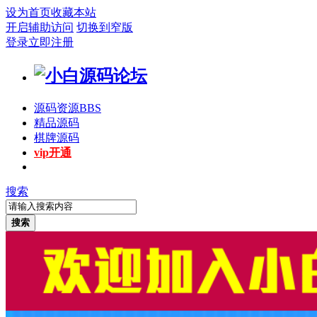
设为首页
收藏本站
开启辅助访问
切换到窄版
登录
立即注册
源码资源
BBS
精品源码
棋牌源码
vip开通
搜索
搜索