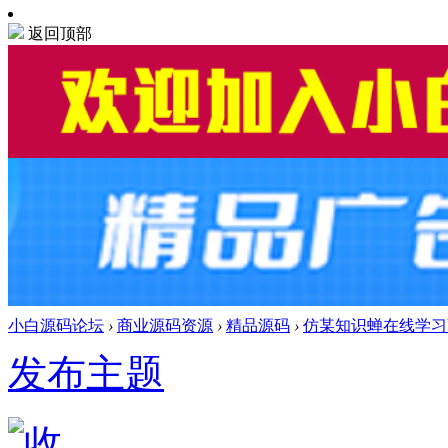
返回顶部
小白源码论坛
›
商业源码资源
›
精品源码
›
仿某知识蝉在线学习
发布主题