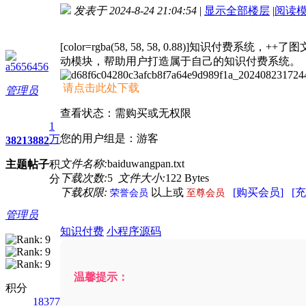
发表于 2024-8-24 21:04:54
|
显示全部楼层
|
阅读
进入图片模式
[color=rgba(58, 58, 58, 0.88)]
知识付费系统，++了
动模块，帮助用户打造属于自己的知识付费系统。
a5656456
请点击此处下载
管理员
查看状态：需购买或无权限
1
您的用户组是：游客
万
3821
3882
文件名称:
baiduwangpan.txt
主题
帖子
积
下载次数:
5
文件大小:
122 Bytes
分
下载权限:
以上或
[购买会员]
[
荣誉会员
至尊会员
管理员
知识付费
小程序源码
温馨提示：
积分
18377