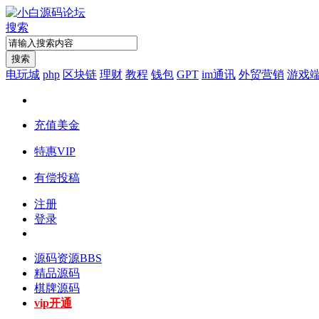
搜索
搜索
电玩城
php
区块链
理财
教程
钱包
GPT
im通讯
外贸营销
游戏
充值美金
特惠VIP
有偿投稿
注册
登录
源码资源
BBS
精品源码
棋牌源码
vip开通