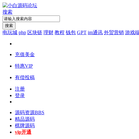
搜索
搜索
电玩城
php
区块链
理财
教程
钱包
GPT
im通讯
外贸营销
游戏
充值美金
特惠VIP
有偿投稿
注册
登录
源码资源
BBS
精品源码
棋牌源码
vip开通