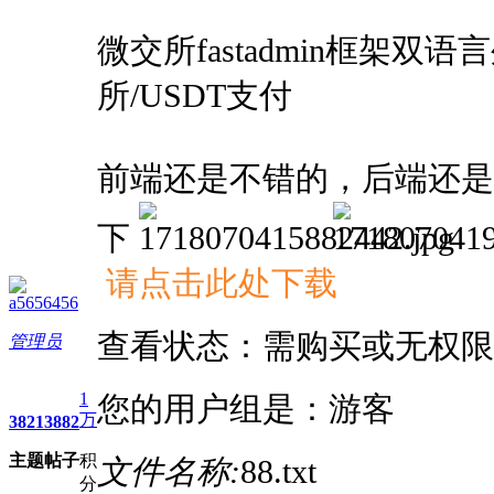
进入图片模式
微交所fastadmin框架双
所/USDT支付
前端还是不错的，后端还是
下
请点击此处下载
a5656456
查看状态：需购买或无权限
管理员
1
您的用户组是：游客
万
3821
3882
主题
帖子
积
文件名称:
88.txt
分