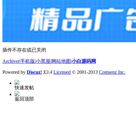
插件不存在或已关闭
Archiver
|
手机版
|
小黑屋
|
网站地图
|
小白源码网
Powered by
Discuz!
X3.4
Licensed
© 2001-2013
Comsenz Inc.
快速发帖
返回顶部